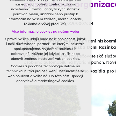
nutná pro provozování webu
příspěvková organizac
následujících potřeb: zpětná vazba od
udržení kontextu stránek (session):
návštěvníků formou analytických statistik
případná přihlášení, volby jazyka, apod.
používání webu, ukládání nebo přístup k
informacím na vašem zařízení, měření obsahu,
Volitelná cookies
CZ.31.6.0/0.0/0.0/22_019/0007624
reklama a vývoj produktů.
analytická pro anonymizované
Více informací o cookies na našem webu
vyhodnocení návštěvnosti
marketingová cookies (Google, Seznam,
Správci vašich údajů bude naše společnost, jakož
Hlavním cílem projektu je pořízení nízkoem
Facebook)
i naši důvěryhodní partneři, se kterými neustále
služby - Pečovatelská služba Dolní Rožínka
spolupracujeme. Vyjádření souhlasu je
Více informací o cookies na našem webu
dobrovolné. Můžete jej kdykoli zrušit nebo
Pro terénní sociální službu Pečovatelská slu
obnovit změnou nastavení vašich cookies.
PŘIJMOUT VŠECHNY
osobního automobilu na hybridní pohon. Nové
Cookies a podobné technologie dělíme na
COOKIES
Projekt Pořízení nízkoemisního vozidla pro
technická: nutná pro běh webu, bez nichž nelze
web používat a volitelná. Do této části spadají
ODMÍTNOUT VOLITELNÁ
analytická a marketingová cookies.