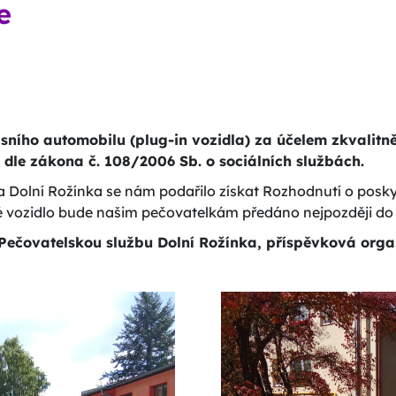
e
isního automobilu (plug-in vozidla) za účelem zkvalitn
 dle zákona č. 108/2006 Sb. o sociálních službách.
žba Dolní Rožínka se nám podařilo získat Rozhodnutí o pos
 vozidlo bude našim pečovatelkám předáno nejpozději do
 Pečovatelskou službu Dolní Rožínka, příspěvková orga