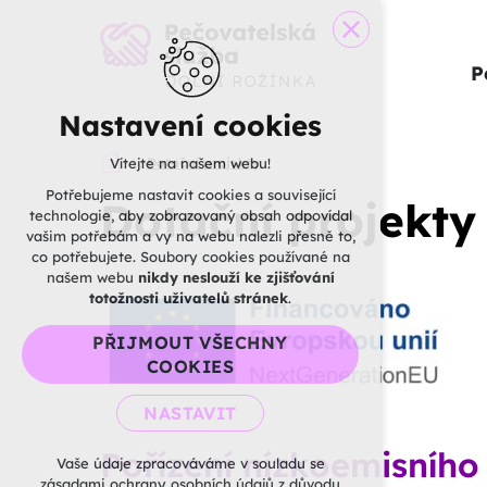
P
Nastavení cookies
Vítejte na našem webu!
Dotační projekty
Potřebujeme nastavit cookies a související
Dotační projekty
technologie, aby zobrazovaný obsah odpovídal
vašim potřebám a vy na webu nalezli přesně to,
co potřebujete. Soubory cookies používané na
našem webu
nikdy neslouží ke zjišťování
totožnosti uživatelů stránek
.
PŘIJMOUT VŠECHNY
COOKIES
NASTAVIT
Pořízení nízkoemisního
Technická cookies
Vaše údaje zpracováváme v souladu se
zásadami ochrany osobních údajů z důvodu