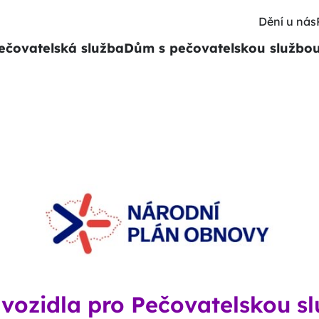
Dění u nás
ečovatelská služba
Dům s pečovatelskou službo
 vozidla pro Pečovatelskou sl