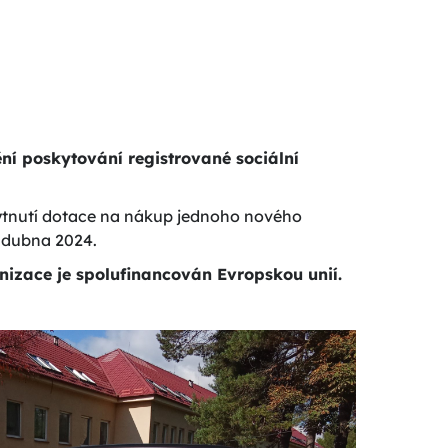
ění poskytování registrované sociální
kytnutí dotace na nákup jednoho nového
 dubna 2024.
nizace je spolufinancován Evropskou unií.