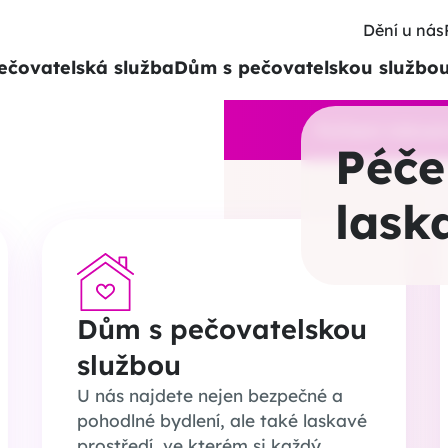
Dění u nás
ečovatelská služba
Dům s pečovatelskou službo
Pořízení nízkoe
Péče
lask
Dům s pečovatelskou
službou
U nás najdete nejen bezpečné a
pohodlné bydlení, ale také laskavé
prostředí, ve kterém si každý