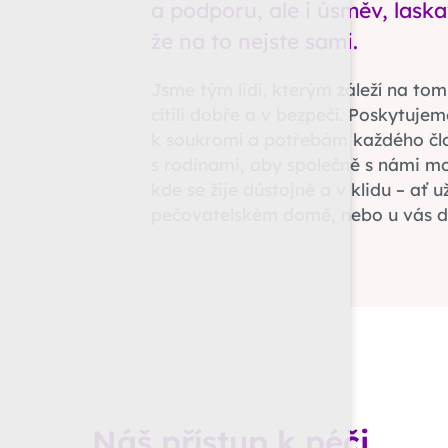
a podporu, ale i úsměv, laskav
že na to nejste sami.
Jsme tým lidí, kterým záleží na tom,
cítili dobře a v bezpečí. Poskytuje
k soukromí a potřebám každého čl
s rodinami, aby společně s námi moh
kde se žije důstojně a v klidu – ať 
pečovatelském domě, nebo u vás 
Náš přístup k péči