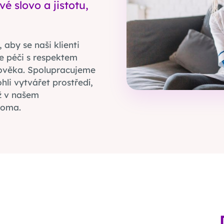
é slovo a jistotu,
 aby se naši klienti
me péči s respektem
ověka. Spolupracujeme
li vytvářet prostředí,
už v našem
doma.