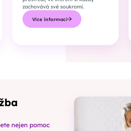
zachovává své soukromí.
Více informací
užba
dete nejen pomoc