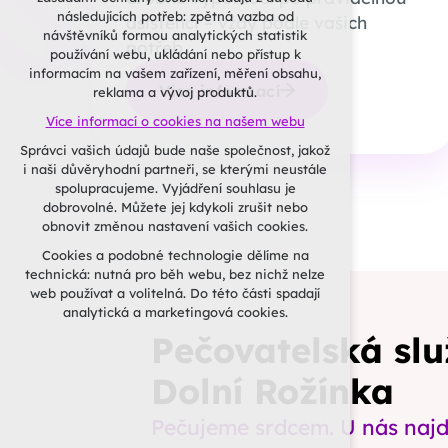
nutná pro provozování webu
následujících potřeb: zpětná vazba od
asistenci – vždy podle vašich
udržení kontextu stránek (session):
návštěvníků formou analytických statistik
potřeb.
případná přihlášení, volby jazyka, apod.
používání webu, ukládání nebo přístup k
informacím na vašem zařízení, měření obsahu,
Volitelná cookies
Více informací
reklama a vývoj produktů.
analytická pro anonymizované
Více informací o cookies na našem webu
vyhodnocení návštěvnosti
marketingová cookies (Google, Seznam,
Správci vašich údajů bude naše společnost, jakož
Facebook)
i naši důvěryhodní partneři, se kterými neustále
spolupracujeme. Vyjádření souhlasu je
Více informací o cookies na našem webu
dobrovolné. Můžete jej kdykoli zrušit nebo
obnovit změnou nastavení vašich cookies.
PŘIJMOUT VŠECHNY
Cookies a podobné technologie dělíme na
COOKIES
technická: nutná pro běh webu, bez nichž nelze
web používat a volitelná. Do této části spadají
ODMÍTNOUT VOLITELNÁ
analytická a marketingová cookies.
Pečovatelská sl
Dolní Rožínka
Pečujeme srdcem. U nás naj