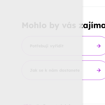
Mohlo by vás zajím
Potřebuji vyřídit
Jak se k nám dostanete