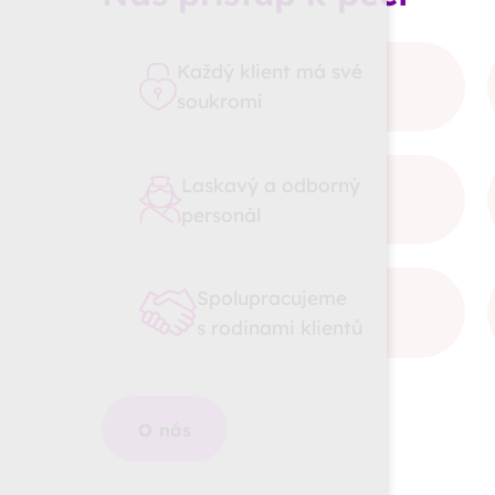
Každý klient má své
soukromí
Laskavý a odborný
personál
Spolupracujeme
s rodinami klientů
O nás