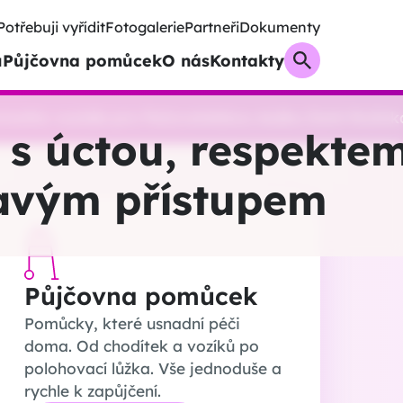
Potřebuji vyřídit
Fotogalerie
Partneři
Dokumenty
u
Půjčovna pomůcek
O nás
Kontakty
misního vozidla pro Pečovatelskou službu Dolní Rožín
 s úctou, respekte
avým přístupem
Půjčovna pomůcek
Pomůcky, které usnadní péči
doma. Od chodítek a vozíků po
polohovací lůžka. Vše jednoduše a
rychle k zapůjčení.