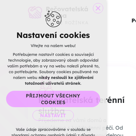
P
Nastavení cookies
Vítejte na našem webu!
Potřebujeme nastavit cookies a související
technologie, aby zobrazovaný obsah odpovídal
vašim potřebám a vy na webu nalezli přesně to,
co potřebujete. Soubory cookies používané na
našem webu
nikdy neslouží ke zjišťování
totožnosti uživatelů stránek
.
PŘIJMOUT VŠECHNY
Pečovatelská terénní
COOKIES
služba
NASTAVIT
Přijedeme za vámi domů a
pomůžeme s každodenní péčí. Od
Technická cookies
Vaše údaje zpracováváme v souladu se
drobné výpomoci po pravidelnou
zásadami ochrany osobních údajů z důvodu