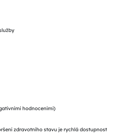
služby
egativními hodnoceními)
horšení zdravotního stavu je rychlá dostupnost