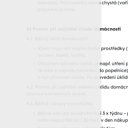
nezvládá. Pečovatelka sama chystá (vaří) j
případně jej krmí.
4) Pomoc při zajištění chodu domácnosti
4.1. Běžný úklid domácnosti
Klient musí mít vlastní čisticí prostředk
na zem, kbelík, koště).
Obsahem běžného úklidu je např. utření p
likvidace odpadu (umístění do popelnice), 
a být přítomen úklidu. Po provedení úkli
4.2. Pomoc při zajištění velkého úklidu domác
činností komerčních služeb.
4.3. Běžné nákupy a pochůzky
Běžné nákupy se uskutečňují 3 x týdnu –
nebo nejpozději do 7.30 hod. v den náku