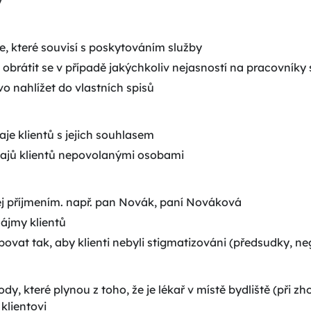
y
, které souvisí s poskytováním služby
 obrátit se v případě jakýchkoliv nejasností na pracovníky 
o nahlížet do vlastních spisů
aje klientů s jejich souhlasem
údajů klientů nepovolanými osobami
j příjmením. např. pan Novák, paní Nováková
zájmy klientů
povat tak, aby klienti nebyli stigmatizováni (předsudky, n
y, které plynou z toho, že je lékař v místě bydliště (při z
klientovi