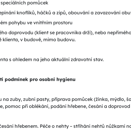
tí speciálních pomůcek
zepínání knoflíků, háčků a zipů, obouvání a zavazování obu
tném pohybu ve vnitřním prostoru
ého doprovodu (klient se pracovníka drží), nebo nepřímé
ytě klienta, v budově, mimo budovu.
enta s ohledem na jeho aktuální zdravotní stav.
tí podmínek pro osobní hygienu
na zuby, zubní pasty, příprava pomůcek (žínka, mýdlo, ša
že, pomoc při oblékání, podání hřebene, česání a doprovod 
učesání hřebenem. Péče o nehty – stříhání nehtů nůžkami 