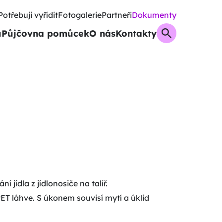
Potřebuji vyřídit
Fotogalerie
Partneři
Dokumenty
u
Půjčovna pomůcek
O nás
Kontakty
 jídla z jídlonosiče na talíř.
PET láhve. S úkonem souvisí mytí a úklid