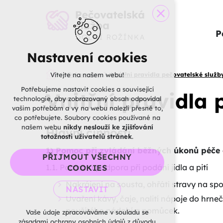
P
Nastavení cookies
Vítejte na našem webu!
Dokumenty
Vnitřní pravidla pečovatelské služb
Potřebujeme nastavit cookies a související
Vnitřní pravidla 
technologie, aby zobrazovaný obsah odpovídal
vašim potřebám a vy na webu nalezli přesně to,
co potřebujete. Soubory cookies používané na
našem webu
nikdy neslouží ke zjišťování
Hlavní činnosti
totožnosti uživatelů stránek
.
1) Pomoc při zvládání běžných úkonů péče 
PŘIJMOUT VŠECHNY
1.1. Pomoc a podpora při podání jídla a pití
COOKIES
Nakrájení na sousta, ohřátí stravy na spor
NASTAVIT
Uvaření kávy, čaje, nalití nápoje do hrne
použitého nádobí a pomůcek.
Technická cookies
Vaše údaje zpracováváme v souladu se
zásadami ochrany osobních údajů z důvodu