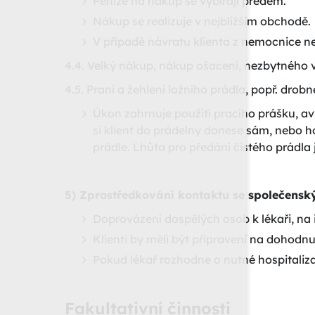
Peníze na nákup se vybírají předem.
Nákup se realizuje v nejbližším obchodě.
V případě návratu klienta z nemocnice 
4.4. Velký nákup, nákup ošacení, nezbytného
4.5. Praní a žehlení ložního prádla, popř. drob
Úkon zahrnuje použití pracího prášku, av
si klient do prádelny donese sám, nebo 
prádle. Lhůta pro předání čistého prádla 
5) Zprostředkování kontaktu se společensk
Doprovázení dospělých osob k lékaři, na i
Klienti by měli být připravení na dohodn
Pokud lékař rozhodne o nutné hospitaliza
Fakultativní činnosti