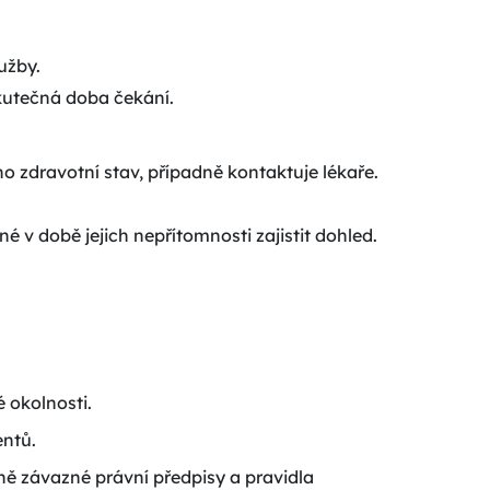
užby.
skutečná doba čekání.
eho zdravotní stav, případně kontaktuje lékaře.
né v době jejich nepřítomnosti zajistit dohled.
é okolnosti.
entů.
ně závazné právní předpisy a pravidla