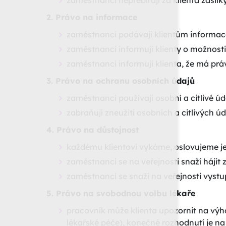
zaměstnanci nepřebírají za klienta zásilk
2. Právo na informace
zaměstnanci podávají klientům informace
zaměstnanci informují klienty o možnosti
zaměstnanci informují klienta, že má práv
3. Právo na ochranu osobních údajů
zaměstnanci používají osobní a citlivé úd
zabraňují zneužití osobních a citlivých 
4. Právo na důstojnost
každému klientovi vykáme, oslovujeme je
zaměstnanci se na veřejnosti snaží hájit 
zaměstnanci se snaží na veřejnosti vystu
5. Právo na svobodnou volbu lékaře
pracovník může klienta upozornit na výhod
lékařské péče), konečné rozhodnutí je na 