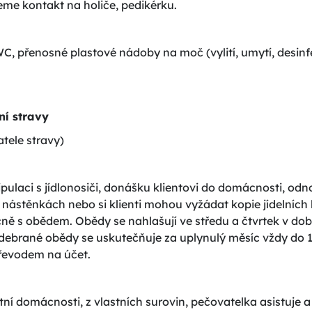
eme kontakt na holiče, pedikérku.
C, přenosné plastové nádoby na moč (vylití, umytí, desi
ní stravy
atele stravy)
laci s jídlonosiči, donášku klientovi do domácnosti, odnos
ástěnkách nebo si klienti mohou vyžádat kopie jídelních lí
ě s obědem. Obědy se nahlašují ve středu a čtvrtek v době
 odebrané obědy se uskutečňuje za uplynulý měsíc vždy do 
převodem na účet.
lastní domácnosti, z vlastních surovin, pečovatelka asistuje