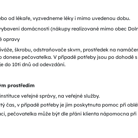
nebo od lékaře, vyzvedneme léky i mimo uvedenou dobu.
 vybavení domácnosti (nákupy realizované mimo obec Doln
né opravy
iváže, škrobu, odstraňovače skvrn, prostředek na namáčení
ho donese pečovatelka. V případě potřeby jsou po dohodě 
je do 10ti dnů od odevzdání.
ým prostředím
nstituce veřejné správy, na veřejné služby.
utý čas, v případě potřeby je jim poskytnuta pomoc při obl
ci, pečovatelka může být dle přání klienta nápomocna při 