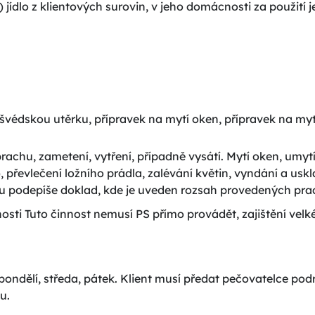
ídlo z klientových surovin, v jeho domácnosti za použití je
y (švédskou utěrku, přípravek na mytí oken, přípravek na my
rachu, zametení, vytření, případně vysátí. Mytí oken, um
převlečení ložního prádla, zalévání květin, vyndání a uskla
du podepíše doklad, kde je uveden rozsah provedených pra
nosti Tuto činnost nemusí PS přímo provádět, zajištění ve
 pondělí, středa, pátek. Klient musí předat pečovatelce p
pu.