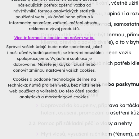
nutná pro provozování webu
1.2. Pomoc při oblékání a svlékání, včetně uži
následujících potřeb: zpětná vazba od
udržení kontextu stránek (session):
návštěvníků formou analytických statistik
Oblékání, přidržení oděvu, zapínání a ro
případná přihlášení, volby jazyka, apod.
používání webu, ukládání nebo přístup k
informacím na vašem zařízení, měření obsahu,
Volitelná cookies
1.3. Pomoc při prostorové orientaci, samosta
reklama a vývoj produktů.
analytická pro anonymizované
Doprovod klienta může být formou, přím
Více informací o cookies na našem webu
vyhodnocení návštěvnosti
klienta, otevírá a zavírá dveře), a to v b
marketingová cookies (Google, Seznam,
Správci vašich údajů bude naše společnost, jakož
Facebook)
1.4. Pomoc při přesunu na lůžko nebo vozík
i naši důvěryhodní partneři, se kterými neustále
spolupracujeme. Vyjádření souhlasu je
Více informací o cookies na našem webu
Realizujeme dle individuálních potřeb kli
dobrovolné. Můžete jej kdykoli zrušit nebo
obnovit změnou nastavení vašich cookies.
PŘIJMOUT VŠECHNY
Cookies a podobné technologie dělíme na
COOKIES
2) Pomoc při osobní hygieně nebo poskytnu
technická: nutná pro běh webu, bez nichž nelze
web používat a volitelná. Do této části spadají
ODMÍTNOUT VOLITELNÁ
2.1 Pomoc při mytí a oblékání
analytická a marketingová cookies.
Doprovod do koupelny, příprava kartáčku 
holení, osušení, promazání a ošetření ků
2.2. Pomoc při základní péči o vlasy a nehty
Mytí vlasů, vysušení ručníkem (fénem), 