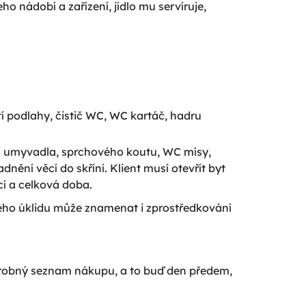
ho nádobí a zařízení, jídlo mu servíruje,
tí podlahy, čistič WC, WC kartáč, hadru
ytí umyvadla, sprchového koutu, WC mísy,
dnění věcí do skříní. Klient musí otevřít byt
cí a celková doba.
lkého úklidu může znamenat i zprostředkování
odrobný seznam nákupu, a to buď den předem,