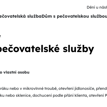
Dění u nás
ečovatelská služba
Dům s pečovatelskou službo
y
pečovatelské služby
o vlastní osobu
áku nebo v mikrovlnné troubě, otevření jídlonosiče, přendání
čku nebo sklenice, dochucení podle přání klienta, otevření 