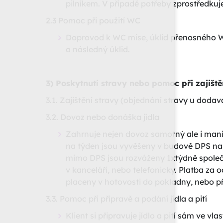
pilníkem. V případě potřeby zprostředkuj
2.3 Pomoc při použití WC
Doprovod k WC míse, úklid přenosného W
a následný úklid.
3) Poskytnutí stravy nebo pomoc při zajiště
3.1. Zajištění stravy (objednání stravy u dodav
3.2. Dovoz nebo donáška jídla
Zahrnuje nejen dovoz samotný ale i manipu
na týden jsou vyvěšeny v budově DPS na n
mimo DPS jsou rozváženy 1xtýdně společn
v kanceláři, nebo telefonicky. Platba za
placeny v hotovosti do pokladny, nebo 
3.3. Pomoc při přípravě a podání jídla a pití
Klient si připravuje jídlo a pití sám ve v