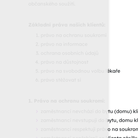
občanského soužití.
Základní práva našich klientů:
právo na ochranu soukromí
právo na informace
ochrana osobních údajů
právo na důstojnost
právo na svobodnou volbu lékaře
právo stěžovat si
1. Právo na ochranu soukromí:
zaměstnanci nevchází do bytu (domu) kl
zaměstnanci nevstupují do bytu, domu kl
zaměstnanci respektují právo na soukrom