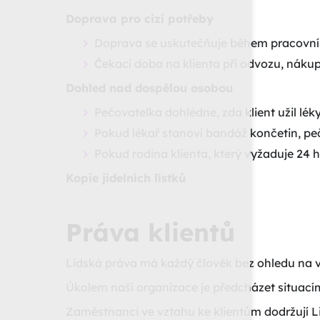
Doprava pro cizí potřeby
Doprava se uskutečňuje během pracovní 
Čekací doba na klienta při odvozu, nákup
Dohled nad dospělou osobou
Pečovatelka dohlédne, zda klient užil léky
Pokud lékař stanoví bandáž končetin, pe
Pokud rodina klienta, který vyžaduje 24 ho
Kopie jídelních lístků
Práva klientů
Lidská práva má každý člověk bez ohledu na věk
Úkolem naší organizace je předcházet situacím,
Zaměstnanci ve vztahu ke klientům dodržují Li