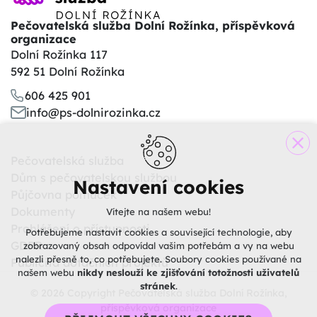
Pečovatelská služba Dolní Rožínka, příspěvková
organizace
Dolní Rožínka 117
592 51 Dolní Rožínka
606 425 901
info@ps-dolnirozinka.cz
Pečovatelská služba
Dům s pečovatelskou službou
Nastavení cookies
Půjčovna pomůcek
Dokumenty
Vítejte na našem webu!
Prohlášení o přístupnosti
Potřebujeme nastavit cookies a související technologie, aby
GDPR
zobrazovaný obsah odpovídal vašim potřebám a vy na webu
nalezli přesně to, co potřebujete. Soubory cookies používané na
Publicita dotačních projektů
našem webu
nikdy neslouží ke zjišťování totožnosti uživatelů
stránek
.
© 2026 Copyright Pečovatelská služba Dolní Rožínka,
příspěvková organizace